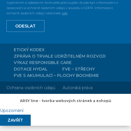
Vyplněním a odesláním formuláře potvrzujete, že jste byli informováni o
zpracování a ochraně osobních údajů v souladu s GDPR. Informace o
ochraně osobních údajů naleznete
zde
.
ODESLAT
ETICKÝ KODEX
ZPRÁVA O TRVALE UDRŽITELNÉM ROZVOJI
VÝKAZ RESPONSIBLE CARE
DOTACE HYDAL
FVE – STŘECHY
FVE S AKUMULACÍ – PLOCHY BOCHEMIE
Ochrana osobních údajů
Autorská práva
ARSY line - tvorba webových stránek a eshopů
Upozornění
ZAVŘÍT