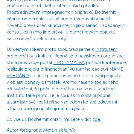
zručnosti a estetického cítění našich předků.
Prostřednictvím impregnačních přípravků Bochemit
věnujeme nemalé úsilí účinné preventivní ochraně
nového dřeva před škůdci stejně jako sanaci napadených
konstrukcí mimo jiné právě i u památkových objektů
často nevyčíslitelné hodnoty.
Už šestým rokem proto spolupracujeme s
Institutem
pro památky a kulturu
. Jedná se o neziskovou organizaci,
která provozuje portál
PROPAMÁTKY
, pořádá konference,
realizuje projekt o financování kulturního dědictví
MÁME
VYBRÁNO
a nabízí poradenství při financování projektů
v oblasti obnovy památek. Kromě našeho společného
přesvědčení, že péče o památky má smysl, fandíme
Institutu také proto, že je současně sociální podnik
a zaměstnává lidi, kteří se vzhledem ke své zdravotní
situaci obtížněji uplatňují na trhu práce.
Co vše už Bochemit chrání můžete vidět
zde
.
Autor fotografie: Martin Volejník.