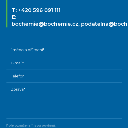
T:
+420 596 091 111
E:
bochemie@bochemie.cz
,
podatelna@boch
Pole označena * jsou povinná.