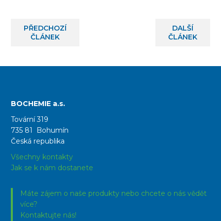
PŘEDCHOZÍ
DALŠÍ
ČLÁNEK
ČLÁNEK
BOCHEMIE a.s.
Tovární 319
735 81 Bohumín
Česká republika
Všechny kontakty
Jak se k nám dostanete
Máte zájem o naše produkty nebo chcete o nás vědět
více?
Kontaktujte nás!